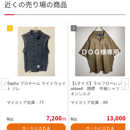
近くの売り場の商品
Rapha プロチーム ライトウェイ
【Lサイズ】ラルフローレン C
ト ジレ
aldwell 開襟 半袖シャツ リ
ネンシルク
マイストア在庫：
77
マイストア在庫：
89
7,200
13,000
税込
円
税込
円
カートに入れる
カートに入れる