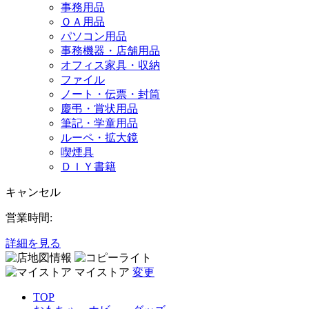
事務用品
ＯＡ用品
パソコン用品
事務機器・店舗用品
オフィス家具・収納
ファイル
ノート・伝票・封筒
慶弔・賞状用品
筆記・学童用品
ルーペ・拡大鏡
喫煙具
ＤＩＹ書籍
キャンセル
営業時間:
詳細を見る
マイストア
変更
TOP