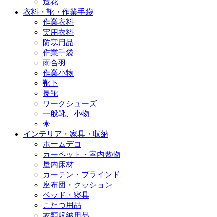
造花
衣料・靴・作業手袋
作業衣料
実用衣料
防寒用品
作業手袋
雨合羽
作業小物
靴下
長靴
ワークシューズ
一般靴、小物
傘
インテリア・家具・収納
ホームデコ
カーペット・室内敷物
屋内床材
カーテン・ブラインド
座布団・クッション
ベッド・寝具
こたつ用品
衣類収納用品