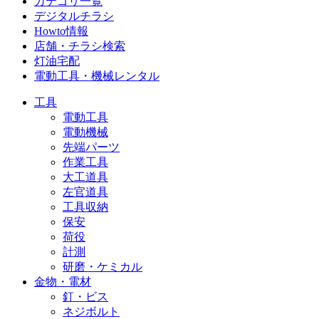
カテゴリ一覧
デジタルチラシ
Howto情報
店舗・チラシ検索
灯油宅配
電動工具・機械レンタル
工具
電動工具
電動機械
先端パーツ
作業工具
大工道具
左官道具
工具収納
保安
荷役
計測
研磨・ケミカル
金物・電材
釘・ビス
ネジボルト