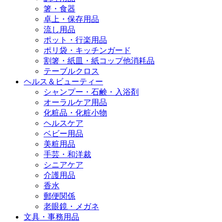
箸・食器
卓上・保存用品
流し用品
ポット・行楽用品
ポリ袋・キッチンガード
割箸・紙皿・紙コップ他消耗品
テーブルクロス
ヘルス＆ビューティー
シャンプー・石鹸・入浴剤
オーラルケア用品
化粧品・化粧小物
ヘルスケア
ベビー用品
美粧用品
手芸・和洋裁
シニアケア
介護用品
香水
郵便関係
老眼鏡・メガネ
文具・事務用品