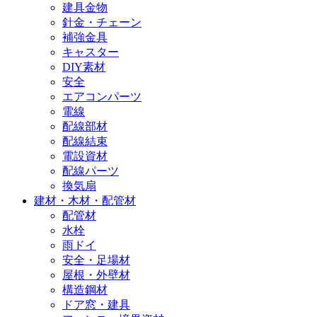
建具金物
針金・チェーン
補強金具
キャスター
DIY素材
安全
エアコンパーツ
電線
配線部材
配線結束
電設資材
配線パーツ
換気扇
建材・木材・配管材
配管材
水栓
雨ドイ
安全・足場材
屋根・外壁材
構造鋼材
ドア窓・建具