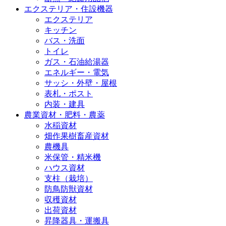
エクステリア・住設機器
エクステリア
キッチン
バス・洗面
トイレ
ガス・石油給湯器
エネルギー・電気
サッシ・外壁・屋根
表札・ポスト
内装・建具
農業資材・肥料・農薬
水稲資材
畑作果樹畜産資材
農機具
米保管・精米機
ハウス資材
支柱（栽培）
防鳥防獣資材
収穫資材
出荷資材
昇降器具・運搬具