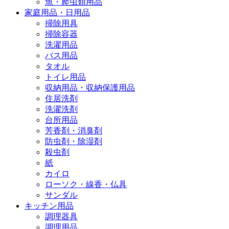
魚・爬虫類用品
家庭用品・日用品
掃除用具
掃除容器
洗濯用品
バス用品
タオル
トイレ用品
収納用品・収納保護用品
住居洗剤
洗濯洗剤
台所用品
芳香剤・消臭剤
防虫剤・除湿剤
殺虫剤
紙
カイロ
ローソク・線香・仏具
サンダル
キッチン用品
調理器具
調理用品