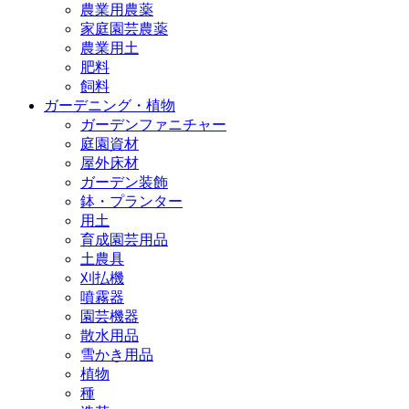
農業用農薬
家庭園芸農薬
農業用土
肥料
飼料
ガーデニング・植物
ガーデンファニチャー
庭園資材
屋外床材
ガーデン装飾
鉢・プランター
用土
育成園芸用品
土農具
刈払機
噴霧器
園芸機器
散水用品
雪かき用品
植物
種