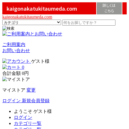
詳しくは
kaigonakatukitaumeda.com
こちら
kaigonakatukitaumeda.com
ご利用案内
お問い合わせ
ゲスト様
0
合計金額
0円
マイストア
変更
ログイン
新規会員登録
ようこそ
ゲスト様
ログイン
カテゴリ一覧