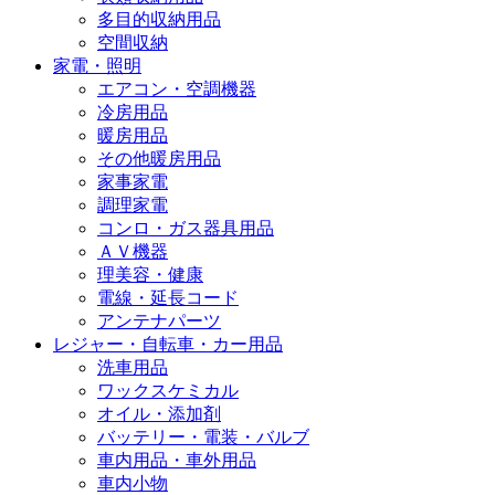
多目的収納用品
空間収納
家電・照明
エアコン・空調機器
冷房用品
暖房用品
その他暖房用品
家事家電
調理家電
コンロ・ガス器具用品
ＡＶ機器
理美容・健康
電線・延長コード
アンテナパーツ
レジャー・自転車・カー用品
洗車用品
ワックスケミカル
オイル・添加剤
バッテリー・電装・バルブ
車内用品・車外用品
車内小物