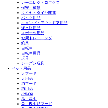
カーエレクトロ二クス
保安・補修
タイヤ・タイヤ関連
バイク用品
キャンプ・アウトドア用品
海水浴用品
スポーツ用品
健康トレーニング
釣具
自転車
自転車用品
玩具
シーズン玩具
ペット用品
犬フード
犬用品
猫フード
猫用品
小動物
鳥・昆虫
魚・爬虫類フード