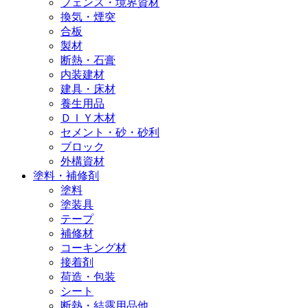
フェンス・境界資材
換気・煙突
合板
製材
断熱・石膏
内装建材
建具・床材
養生用品
ＤＩＹ木材
セメント・砂・砂利
ブロック
外構資材
塗料・補修剤
塗料
塗装具
テープ
補修材
コーキング材
接着剤
荷造・包装
シート
断熱・結露用品他